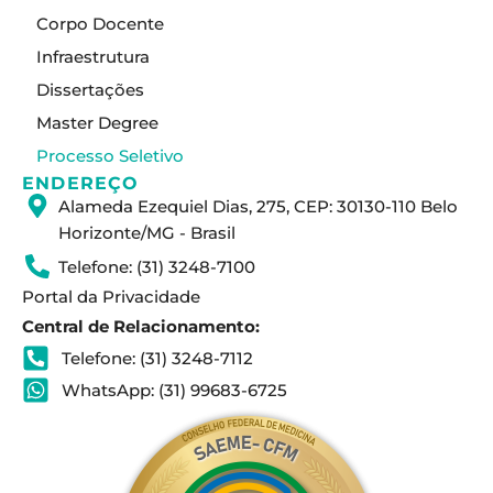
g
d
b
Corpo Docente
r
i
e
a
n
Infraestrutura
m
Dissertações
Master Degree
Processo Seletivo
ENDEREÇO
Alameda Ezequiel Dias, 275, CEP: 30130-110 Belo
Horizonte/MG - Brasil
Telefone: (31) 3248-7100
Portal da Privacidade
Central de Relacionamento:
Telefone: (31) 3248-7112
WhatsApp: (31) 99683-6725