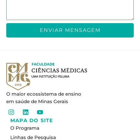
ENVIAR MENSAGEM
O maior ecossistema de ensino
em saúde de Minas Gerais
I
L
Y
n
i
o
MAPA DO SITE
s
n
u
O Programa
t
k
t
a
e
u
Linhas de Pesquisa