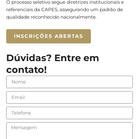
O processo seletivo segue diretrizes institucionais e
2015. Tem experiência em educação em saúde e pesquisa
referenciais da CAPES, assegurando um padrão de
em saúde pública, com atuação principalmente nas
qualidade reconhecido nacionalmente.
áreas de Imunologia Básica e Aplicada, Imunoterapia,
Diagnóstico, Vacinas, Biomarcadores por Citometria de
Fluxo e Genética Médica.
INSCRIÇÕES ABERTAS
Dúvidas? Entre em
contato!
Nome
Email
Telefone
Mensagem