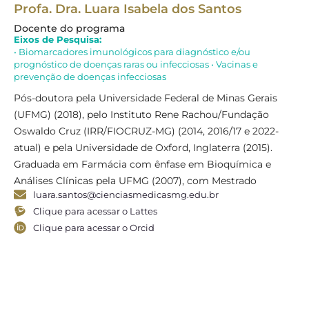
Profa. Dra. Luara Isabela dos Santos
Pr
Docente do programa
Co
Eixos de Pesquisa:
Ei
• Biomarcadores imunológicos para diagnóstico e/ou
• 
prognóstico de doenças raras ou infecciosas • Vacinas e
ne
prevenção de doenças infecciosas
Av
Pós-doutora pela Universidade Federal de Minas Gerais
Fi
(UFMG) (2018), pelo Instituto Rene Rachou/Fundação
(U
Oswaldo Cruz (IRR/FIOCRUZ-MG) (2014, 2016/17 e 2022-
UF
atual) e pela Universidade de Oxford, Inglaterra (2015).
UF
Graduada em Farmácia com ênfase em Bioquímica e
Sc
Análises Clínicas pela UFMG (2007), com Mestrado
(U
luara.santos@cienciasmedicasmg.edu.br
(2009) e Doutorado (2013) em Imunologia pelo
20
Clique para acessar o Lattes
Departamento de Bioquímica e Imunologia da UFMG.
da
Clique para acessar o Orcid
Especialista em Educação em Saúde pela pós-graduação
do
da Faculdade Ciências Médicas de Minas Gerais
de
(FCMMG) (2020).Atuou como Coordenadora da
da
disciplina de Imunologia de Mucosa e Professora
Fa
Visitante da disciplina de Biologia Celular e Molecular no
pr