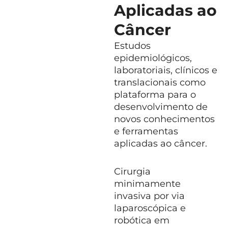
Aplicadas ao
acadêmico dos periódicos PLOS One e
Medicine.Assuntos de interesse: microRNAs,
Câncer
hiperandrogenismo,síndrome dos ovários policísticos
Estudos
(SOP) ,modelos animais de SOP, novos marcadores para
epidemiológicos,
a doença renal do diabetes, adipocitocinas e
laboratoriais, clínicos e
metabolismo ósseo.
translacionais como
plataforma para o
desenvolvimento de
novos conhecimentos
e ferramentas
aplicadas ao câncer.
Cirurgia
minimamente
invasiva por via
laparoscópica e
robótica em