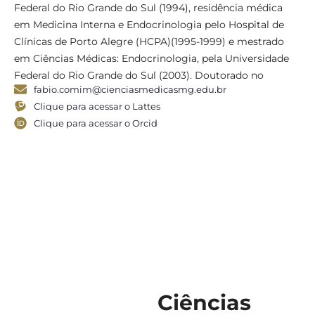
Re
Federal do Rio Grande do Sul (1994), residência médica
“R
em Medicina Interna e Endocrinologia pelo Hospital de
On
Clínicas de Porto Alegre (HCPA)(1995-1999) e mestrado
em Ciências Médicas: Endocrinologia, pela Universidade
Federal do Rio Grande do Sul (2003). Doutorado no
fabio.comim@cienciasmedicasmg.edu.br
exterior com bolsa da CAPES (2007-2011) no Imperial
Clique para acessar o Lattes
College London- Reino Unido, com foco de pesquisa na
Clique para acessar o Orcid
síndrome dos ovários policísticos (SOP) orientado pelo
Prof Stephen Franks. Atualmente é professor adjunto do
Departamento de Clínica da Universidade Federal de
Minas Gerais (UFMG) e do Programa de Pós-Graduação
em Medicina Molecular da UFMG (nota 6 da Capes),
sendo líder do Grupo de Pesquisa em Doenças
Endocrino-Metabolicas Prevalentes da UFMG. É
professor da Faculdade de Ciências Médicas de Minas
Gerais, onde atua como colaborador do Mestrado
Acadêmico em Ciencias da Saude. Membro do
Departamento de Endocrinologia Feminina, Andrologia
Ciências
e Transgeneridade (DEFAT) da SBEM. É editor