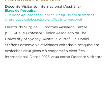
Docente Visitante Internacional (Austrália)
Do
Eixos de Pesquisa:
Ei
• Ciências Aplicadas ao Câncer • Pesquisa em desfechos
• O
cirúrgicos e colaboração científica internacional
Gr
Diretor do Surgical Outcomes Research Centre
Fl
(SOuRCe) e Professor Clínico Associado da The
Na
University of Sydney, Austrália, o Prof. Dr. Daniel
Mé
Steffens desenvolve atividades voltadas à pesquisa em
In
desfechos cirúrgicos e à cooperação científica
Ba
internacional. Desde 2025, atua como Docente Visitante
gr
Internacional do Programa de Pós-Graduação em
Ge
Ciências da Saúde (PPGCS) da Faculdade Ciências
Ho
Médicas de Minas Gerais (FCM-MG), colaborando com a
linha de pesquisa Ciências Aplicadas ao Câncer e com as
estratégias de internacionalização do Programa. Nesse
contexto, realizou mobilidade acadêmica incoming no
PPGCS em 2025, quando ministrou a Aula Inaugural do
Programa, além de atuar como coorientador
internacional de discente do mestrado. Sua parceria