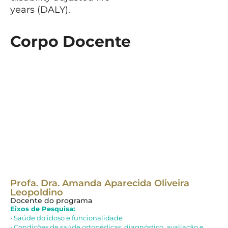
years (
DALY
).
Corpo Docente
Profa. Dra. Amanda Aparecida Oliveira
Pr
Leopoldino
Do
Docente do programa
Ei
Eixos de Pesquisa:
• 
• Saúde do idoso e funcionalidade
com
• Condições de saúde ortopédicas: diagnóstico, avaliação e