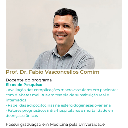
Prof. Dr. Fabio Vasconcellos Comim
Pr
S
Docente do programa
Do
Eixos de Pesquisa:
Ei
• Avaliação das complicações macrovasculares em pacientes
• 
com diabetes mellitus em terapia de substituição real e
• 
internados
est
• Papel das adipocitocinas na esteroidogêneses ovariana
• S
• Fatores prognósticos intra-hospitalares e mortalidade em
doenças crônicas
Gr
Ce
Possui graduação em Medicina pela Universidade