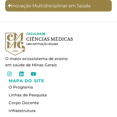
Inovação Multidisciplinar em Saúde
O maior ecossistema de ensino
em saúde de Minas Gerais
I
L
Y
n
i
o
MAPA DO SITE
s
n
u
O Programa
t
k
t
a
e
u
Linhas de Pesquisa
g
d
b
Corpo Docente
r
i
e
a
n
Infraestrutura
m