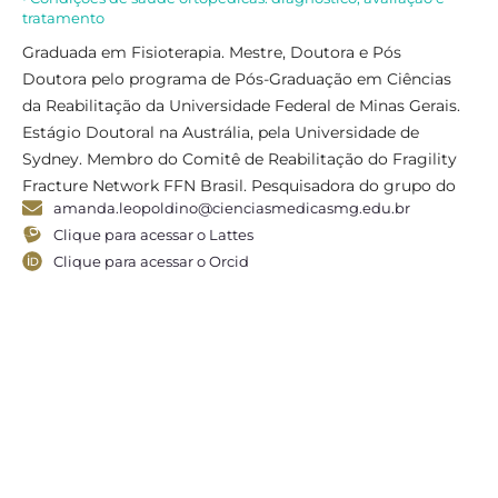
in
tratamento
• 
Graduada em Fisioterapia. Mestre, Doutora e Pós
• F
do
Doutora pelo programa de Pós-Graduação em Ciências
da Reabilitação da Universidade Federal de Minas Gerais.
Po
Estágio Doutoral na Austrália, pela Universidade de
Fe
Sydney. Membro do Comitê de Reabilitação do Fragility
em
Fracture Network FFN Brasil. Pesquisadora do grupo do
Cl
amanda.leopoldino@cienciasmedicasmg.edu.br
CNPq NeuroEixo FCMMG e do projeto de pesquisa
em
Clique para acessar o Lattes
multicêntrico e internacional “Back Complaints in the
Fe
Clique para acessar o Orcid
Elders – BACE” – UFMG. É presidente da Gerontologia da
ex
SBGG-MG (Gestão 2023-25).
Co
sí
Pr
De
Mi
em
se
En