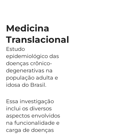
com o PPGCS também inclui a participação na
mobilidade acadêmica internacional da mestranda
Juliana Cruz junto ao SOuRCe, em 2026, e o
Medicina
desenvolvimento de publicações científicas em
colaboração com docentes e discentes do Programa,
Translacional
fortalecendo a integração acadêmica e a produção
Estudo
científica em âmbito internacional.
epidemiológico das
doenças crônico-
degenerativas na
população adulta e
idosa do Brasil.
Essa investigação
inclui os diversos
aspectos envolvidos
na funcionalidade e
carga de doenças