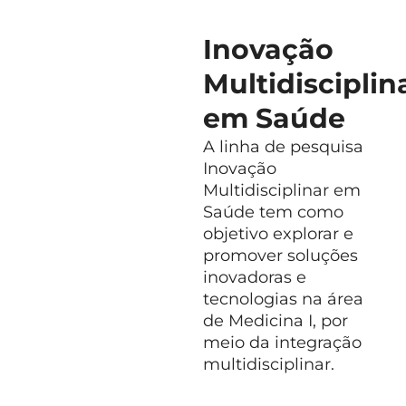
pr
Ge
Inovação
Ac
De
Multidisciplin
e 
em Saúde
ac
Me
A linha de pesquisa
hi
Inovação
(S
Multidisciplinar em
a 
Saúde tem como
me
objetivo explorar e
promover soluções
inovadoras e
tecnologias na área
de Medicina I, por
meio da integração
multidisciplinar.