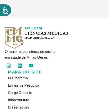
O maior ecossistema de ensino
em saúde de Minas Gerais
I
L
Y
n
i
o
MAPA DO SITE
s
n
u
t
k
t
O Programa
a
e
u
Linhas de Pesquisa
g
d
b
r
i
e
Corpo Docente
a
n
Infraestrutura
m
Dissertações