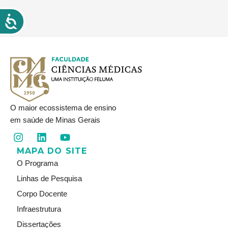
O maior ecossistema de ensino
em saúde de Minas Gerais
I
L
Y
n
i
o
MAPA DO SITE
s
n
u
t
k
t
O Programa
a
e
u
Linhas de Pesquisa
g
d
b
r
i
e
Corpo Docente
a
n
Infraestrutura
m
Dissertações