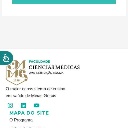
O maior ecossistema de ensino
em saúde de Minas Gerais
I
L
Y
n
i
o
MAPA DO SITE
s
n
u
t
k
t
O Programa
a
e
u