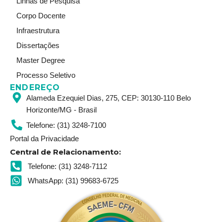
Linhas de Pesquisa
g
d
b
r
i
e
Corpo Docente
a
n
Infraestrutura
m
Dissertações
Master Degree
Processo Seletivo
ENDEREÇO
Alameda Ezequiel Dias, 275, CEP: 30130-110 Belo
Horizonte/MG - Brasil
Telefone: (31) 3248-7100
Portal da Privacidade
Central de Relacionamento:
Telefone: (31) 3248-7112
WhatsApp: (31) 99683-6725