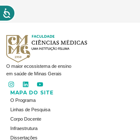
O maior ecossistema de ensino
em saúde de Minas Gerais
I
L
Y
n
i
o
MAPA DO SITE
s
n
u
t
k
t
O Programa
a
e
u
Linhas de Pesquisa
g
d
b
r
i
e
Corpo Docente
a
n
Infraestrutura
m
Dissertações