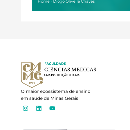
Home
»
Diogo Oliveira Chaves
O maior ecossistema de ensino
em saúde de Minas Gerais
I
L
Y
n
i
o
s
n
u
t
k
t
a
e
u