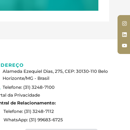
In
Li
Y
In
Li
Y
NDEREÇO
Alameda Ezequiel Dias, 275, CEP: 30130-110 Belo
Horizonte/MG - Brasil
Telefone: (31) 3248-7100
tal da Privacidade
ntral de Relacionamento:
Telefone: (31) 3248-7112
WhatsApp: (31) 99683-6725