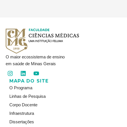
O maior ecossistema de ensino
em saúde de Minas Gerais
I
L
Y
n
i
o
MAPA DO SITE
s
n
u
t
k
t
O Programa
a
e
u
Linhas de Pesquisa
g
d
b
r
i
e
Corpo Docente
a
n
Infraestrutura
m
Dissertações