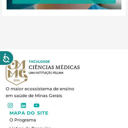
O maior ecossistema de ensino
em saúde de Minas Gerais
I
L
Y
n
i
o
MAPA DO SITE
s
n
u
O Programa
t
k
t
a
e
u