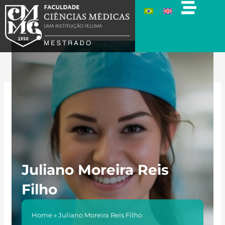
Ir
para
o
conteúdo
Juliano Moreira Reis
Filho
Home
»
Juliano Moreira Reis Filho