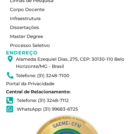
Linhas de Pesquisa
g
d
b
Corpo Docente
r
i
e
a
n
Infraestrutura
m
Dissertações
Master Degree
Processo Seletivo
ENDEREÇO
Alameda Ezequiel Dias, 275, CEP: 30130-110 Belo
Horizonte/MG - Brasil
Telefone: (31) 3248-7100
Portal da Privacidade
Central de Relacionamento:
Telefone: (31) 3248-7112
WhatsApp: (31) 99683-6725