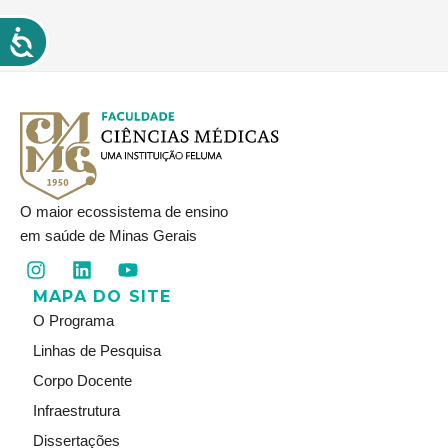
O maior ecossistema de ensino
em saúde de Minas Gerais
I
L
Y
n
i
o
MAPA DO SITE
s
n
u
t
k
t
O Programa
a
e
u
Linhas de Pesquisa
g
d
b
r
i
e
Corpo Docente
a
n
Infraestrutura
m
Dissertações