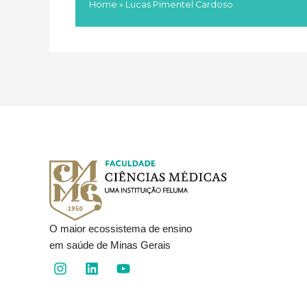
Home
»
Lucas Pimentel Cardoso
O maior ecossistema de ensino
em saúde de Minas Gerais
I
L
Y
n
i
o
s
n
u
t
k
t