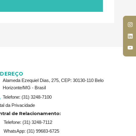
In
Li
Y
In
Li
Y
NDEREÇO
Alameda Ezequiel Dias, 275, CEP: 30130-110 Belo
Horizonte/MG - Brasil
Telefone: (31) 3248-7100
tal da Privacidade
ntral de Relacionamento:
Telefone: (31) 3248-7112
WhatsApp: (31) 99683-6725