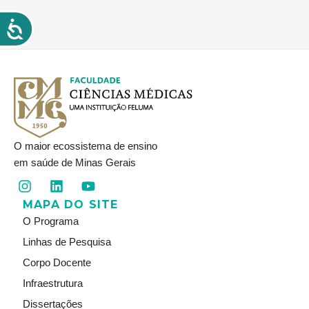
O maior ecossistema de ensino
em saúde de Minas Gerais
I
L
Y
n
i
o
MAPA DO SITE
s
n
u
t
k
t
O Programa
a
e
u
Linhas de Pesquisa
g
d
b
r
i
e
Corpo Docente
a
n
Infraestrutura
m
Dissertações