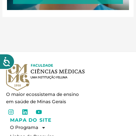
O maior ecossistema de ensino
em saúde de Minas Gerais
I
L
Y
n
i
o
MAPA DO SITE
s
n
u
O Programa
t
k
t
a
e
u