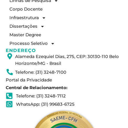
Linhas de Pesquisa
g
d
b
Corpo Docente
r
i
e
a
n
Infraestrutura
m
Dissertações
Master Degree
Processo Seletivo
ENDEREÇO
Alameda Ezequiel Dias, 275, CEP: 30130-110 Belo
Horizonte/MG - Brasil
Telefone: (31) 3248-7100
Portal da Privacidade
Central de Relacionamento:
Telefone: (31) 3248-7112
WhatsApp: (31) 99683-6725