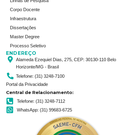
Linhas de Pesquisa
g
d
b
r
i
e
Corpo Docente
a
n
Infraestrutura
m
Dissertações
Master Degree
Processo Seletivo
ENDEREÇO
Alameda Ezequiel Dias, 275, CEP: 30130-110 Belo
Horizonte/MG - Brasil
Telefone: (31) 3248-7100
Portal da Privacidade
Central de Relacionamento:
Telefone: (31) 3248-7112
WhatsApp: (31) 99683-6725