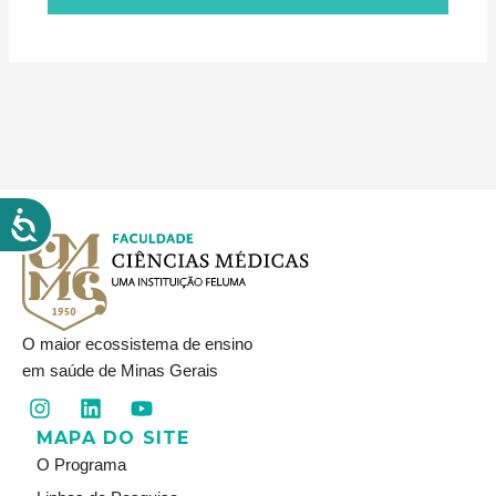
O maior ecossistema de ensino
em saúde de Minas Gerais
I
L
Y
n
i
o
MAPA DO SITE
s
n
u
t
k
t
O Programa
a
e
u