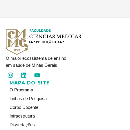
O maior ecossistema de ensino
em saúde de Minas Gerais
I
L
Y
n
i
o
MAPA DO SITE
s
n
u
t
k
t
O Programa
a
e
u
Linhas de Pesquisa
g
d
b
r
i
e
Corpo Docente
a
n
Infraestrutura
m
Dissertações