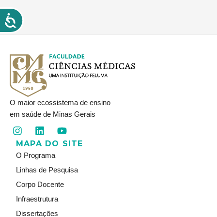
O maior ecossistema de ensino
em saúde de Minas Gerais
I
L
Y
n
i
o
MAPA DO SITE
s
n
u
t
k
t
O Programa
a
e
u
Linhas de Pesquisa
g
d
b
r
i
e
Corpo Docente
a
n
Infraestrutura
m
Dissertações