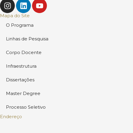
I
L
Y
n
i
o
s
n
u
Mapa do Site
t
k
t
O Programa
a
e
u
g
d
b
Linhas de Pesquisa
r
i
e
a
n
Corpo Docente
m
Infraestrutura
Dissertações
Master Degree
Processo Seletivo
Endereço