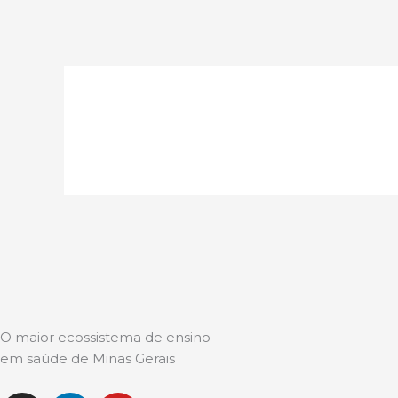
Ir
para
o
conteúdo
O maior ecossistema de ensino
em saúde de Minas Gerais