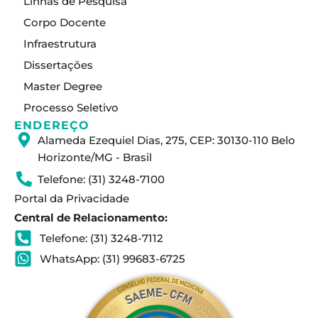
Linhas de Pesquisa
g
d
b
Corpo Docente
r
i
e
a
n
Infraestrutura
m
Dissertações
Master Degree
Processo Seletivo
ENDEREÇO
Alameda Ezequiel Dias, 275, CEP: 30130-110 Belo
Horizonte/MG - Brasil
Telefone: (31) 3248-7100
Portal da Privacidade
Central de Relacionamento:
Telefone: (31) 3248-7112
WhatsApp: (31) 99683-6725