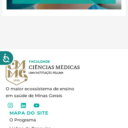
O maior ecossistema de ensino
em saúde de Minas Gerais
I
L
Y
n
i
o
MAPA DO SITE
s
n
u
O Programa
t
k
t
a
e
u