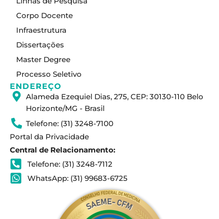
Linhas de Pesquisa
g
d
b
Corpo Docente
r
i
e
a
n
Infraestrutura
m
Dissertações
Master Degree
Processo Seletivo
ENDEREÇO
Alameda Ezequiel Dias, 275, CEP: 30130-110 Belo
Horizonte/MG - Brasil
Telefone: (31) 3248-7100
Portal da Privacidade
Central de Relacionamento:
Telefone: (31) 3248-7112
WhatsApp: (31) 99683-6725