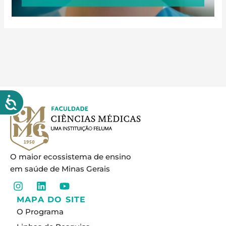
O maior ecossistema de ensino
em saúde de Minas Gerais
I
L
Y
n
i
o
MAPA DO SITE
s
n
u
O Programa
t
k
t
a
e
u