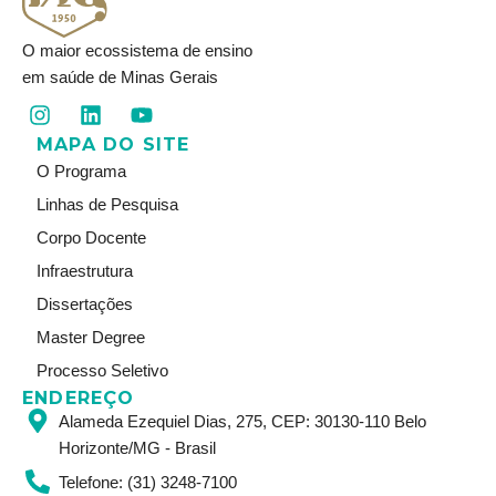
O maior ecossistema de ensino
em saúde de Minas Gerais
I
L
Y
n
i
o
MAPA DO SITE
s
n
u
t
k
t
O Programa
a
e
u
Linhas de Pesquisa
g
d
b
r
i
e
Corpo Docente
a
n
Infraestrutura
m
Dissertações
Master Degree
Processo Seletivo
ENDEREÇO
Alameda Ezequiel Dias, 275, CEP: 30130-110 Belo
Horizonte/MG - Brasil
Telefone: (31) 3248-7100