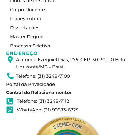
Linhas de Pesquisa
g
d
b
Corpo Docente
r
i
e
a
n
Infraestrutura
m
Dissertações
Master Degree
Processo Seletivo
ENDEREÇO
Alameda Ezequiel Dias, 275, CEP: 30130-110 Belo
Horizonte/MG - Brasil
Telefone: (31) 3248-7100
Portal da Privacidade
Central de Relacionamento:
Telefone: (31) 3248-7112
WhatsApp: (31) 99683-6725