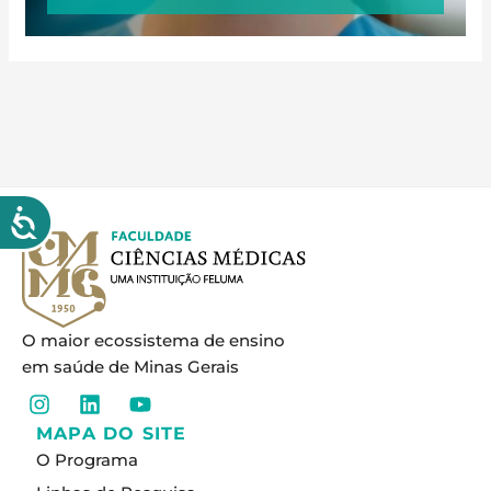
O maior ecossistema de ensino
em saúde de Minas Gerais
I
L
Y
n
i
o
MAPA DO SITE
s
n
u
O Programa
t
k
t
a
e
u