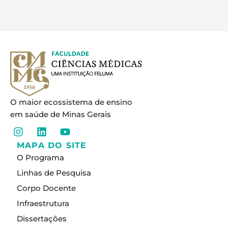
O maior ecossistema de ensino
em saúde de Minas Gerais
I
L
Y
n
i
o
MAPA DO SITE
s
n
u
O Programa
t
k
t
a
e
u
Linhas de Pesquisa
g
d
b
Corpo Docente
r
i
e
a
n
Infraestrutura
m
Dissertações