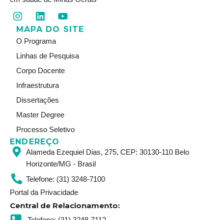
I
L
Y
n
i
o
MAPA DO SITE
s
n
u
t
k
t
O Programa
a
e
u
Linhas de Pesquisa
g
d
b
r
i
e
Corpo Docente
a
n
Infraestrutura
m
Dissertações
Master Degree
Processo Seletivo
ENDEREÇO
Alameda Ezequiel Dias, 275, CEP: 30130-110 Belo
Horizonte/MG - Brasil
Telefone: (31) 3248-7100
Portal da Privacidade
Central de Relacionamento:
Telefone: (31) 3248-7112