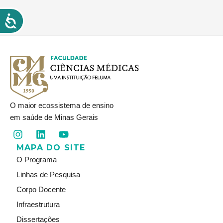
O maior ecossistema de ensino
em saúde de Minas Gerais
I
L
Y
n
i
o
MAPA DO SITE
s
n
u
t
k
t
O Programa
a
e
u
Linhas de Pesquisa
g
d
b
r
i
e
Corpo Docente
a
n
Infraestrutura
m
Dissertações