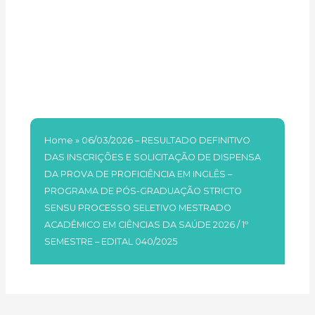
MESTRADO ACADÊMICO
EM CIÊNCIAS DA SAÚDE
2026 / 1º SEMESTRE –
EDITAL 040/2025
Home
»
06/03/2026 – RESULTADO DEFINITIVO
DAS INSCRIÇÕES E SOLICITAÇÃO DE DISPENSA
DA PROVA DE PROFICIÊNCIA EM INGLÊS –
PROGRAMA DE PÓS-GRADUAÇÃO STRICTO
SENSU PROCESSO SELETIVO MESTRADO
ACADÊMICO EM CIÊNCIAS DA SAÚDE 2026 / 1º
SEMESTRE – EDITAL 040/2025