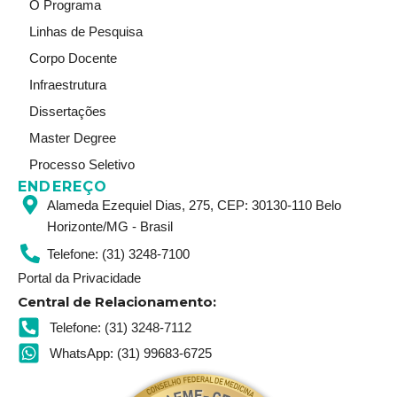
t
k
t
O Programa
a
e
u
Linhas de Pesquisa
g
d
b
r
i
e
Corpo Docente
a
n
Infraestrutura
m
Dissertações
Master Degree
Processo Seletivo
ENDEREÇO
Alameda Ezequiel Dias, 275, CEP: 30130-110 Belo
Horizonte/MG - Brasil
Telefone: (31) 3248-7100
Portal da Privacidade
Central de Relacionamento:
Telefone: (31) 3248-7112
WhatsApp: (31) 99683-6725