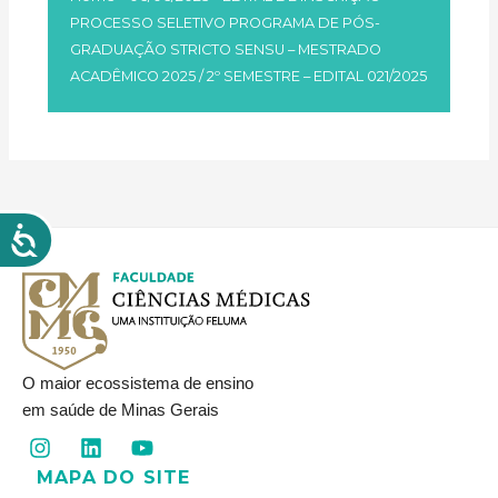
PROCESSO SELETIVO PROGRAMA DE PÓS-
GRADUAÇÃO STRICTO SENSU – MESTRADO
ACADÊMICO 2025 / 2º SEMESTRE – EDITAL 021/2025
O maior ecossistema de ensino
em saúde de Minas Gerais
I
L
Y
n
i
o
MAPA DO SITE
s
n
u