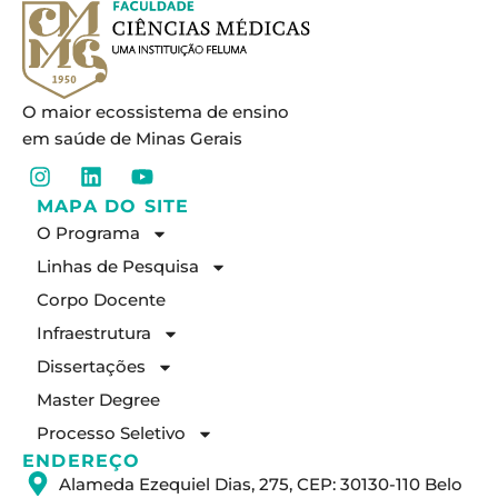
O maior ecossistema de ensino
em saúde de Minas Gerais
I
L
Y
n
i
o
MAPA DO SITE
s
n
u
O Programa
t
k
t
a
e
u
Linhas de Pesquisa
g
d
b
Corpo Docente
r
i
e
a
n
Infraestrutura
m
Dissertações
Master Degree
Processo Seletivo
ENDEREÇO
Alameda Ezequiel Dias, 275, CEP: 30130-110 Belo