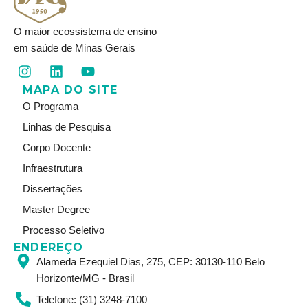
O maior ecossistema de ensino
em saúde de Minas Gerais
I
L
Y
n
i
o
MAPA DO SITE
s
n
u
t
k
t
O Programa
a
e
u
Linhas de Pesquisa
g
d
b
r
i
e
Corpo Docente
a
n
Infraestrutura
m
Dissertações
Master Degree
Processo Seletivo
ENDEREÇO
Alameda Ezequiel Dias, 275, CEP: 30130-110 Belo
Horizonte/MG - Brasil
Telefone: (31) 3248-7100