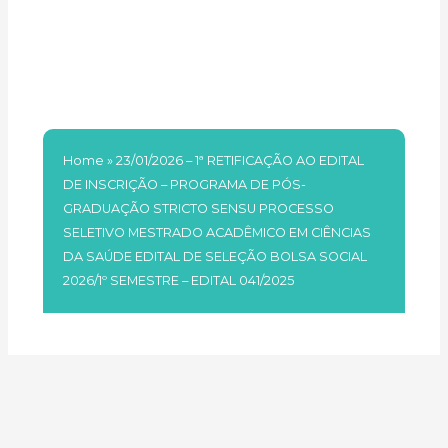
BOLSA SOCIAL 2026/1º
SEMESTRE – EDITAL
041/2025
Home
»
23/01/2026 – 1ª RETIFICAÇÃO AO EDITAL
DE INSCRIÇÃO – PROGRAMA DE PÓS-
GRADUAÇÃO STRICTO SENSU PROCESSO
SELETIVO MESTRADO ACADÊMICO EM CIÊNCIAS
DA SAÚDE EDITAL DE SELEÇÃO BOLSA SOCIAL
2026/1º SEMESTRE – EDITAL 041/2025