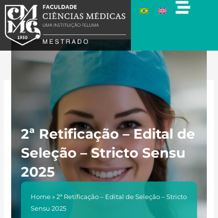
Ir
para
o
conteúdo
2ª Retificação – Edital de
Seleção – Stricto Sensu
2025
Home
»
2ª Retificação – Edital de Seleção – Stricto
Sensu 2025