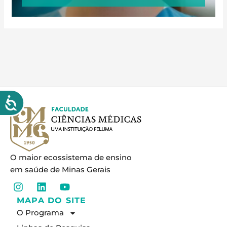
O maior ecossistema de ensino
em saúde de Minas Gerais
I
L
Y
n
i
o
MAPA DO SITE
s
n
u
O Programa
t
k
t
a
e
u