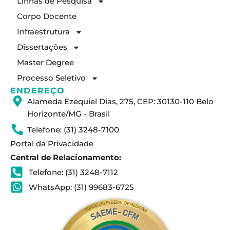
Linhas de Pesquisa
g
d
b
Corpo Docente
r
i
e
a
n
Infraestrutura
m
Dissertações
Master Degree
Processo Seletivo
ENDEREÇO
Alameda Ezequiel Dias, 275, CEP: 30130-110 Belo
Horizonte/MG - Brasil
Telefone: (31) 3248-7100
Portal da Privacidade
Central de Relacionamento:
Telefone: (31) 3248-7112
WhatsApp: (31) 99683-6725