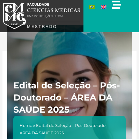
Ir
para
o
conteúdo
Edital de Seleção – Pós-
Doutorado – ÁREA DA
SAÚDE 2025
Home
»
Edital de Seleção – Pós-Doutorado –
ÁREA DA SAÚDE 2025