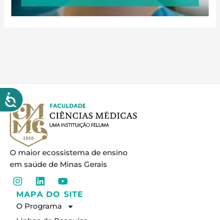
O maior ecossistema de ensino
em saúde de Minas Gerais
I
L
Y
n
i
o
MAPA DO SITE
s
n
u
O Programa
t
k
t
a
e
u