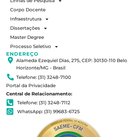
Linhas de Pesquisa
g
d
b
Corpo Docente
r
i
e
a
n
Infraestrutura
m
Dissertações
Master Degree
Processo Seletivo
ENDEREÇO
Alameda Ezequiel Dias, 275, CEP: 30130-110 Belo
Horizonte/MG - Brasil
Telefone: (31) 3248-7100
Portal da Privacidade
Central de Relacionamento:
Telefone: (31) 3248-7112
WhatsApp: (31) 99683-6725