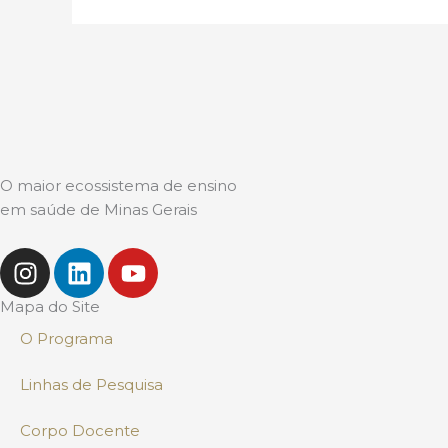
O maior ecossistema de ensino
em saúde de Minas Gerais
I
L
Y
n
i
o
s
n
u
Mapa do Site
t
k
t
O Programa
a
e
u
g
d
b
Linhas de Pesquisa
r
i
e
a
n
Corpo Docente