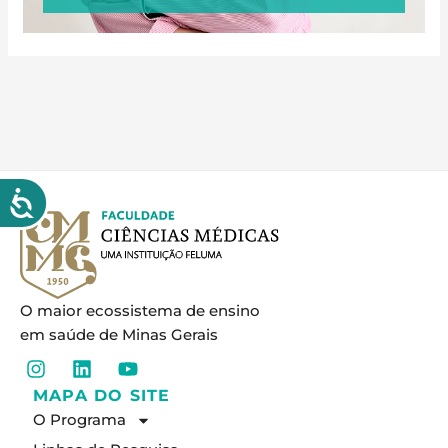
O maior ecossistema de ensino
em saúde de Minas Gerais
I
L
Y
n
i
o
MAPA DO SITE
s
n
u
O Programa
t
k
t
a
e
u