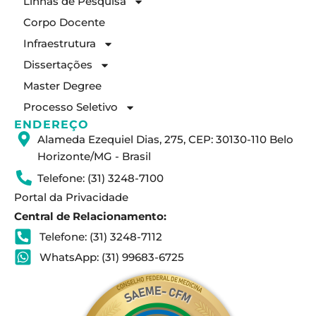
Linhas de Pesquisa
g
d
b
Corpo Docente
r
i
e
a
n
Infraestrutura
m
Dissertações
Master Degree
Processo Seletivo
ENDEREÇO
Alameda Ezequiel Dias, 275, CEP: 30130-110 Belo
Horizonte/MG - Brasil
Telefone: (31) 3248-7100
Portal da Privacidade
Central de Relacionamento:
Telefone: (31) 3248-7112
WhatsApp: (31) 99683-6725