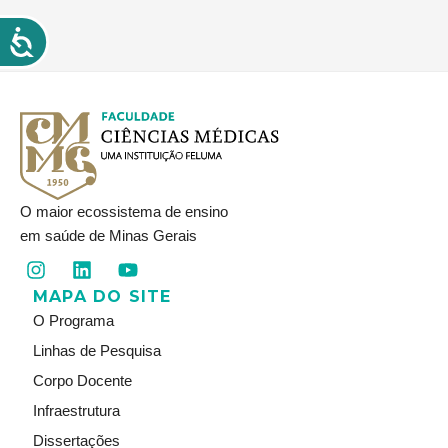
O maior ecossistema de ensino
em saúde de Minas Gerais
I
L
Y
n
i
o
MAPA DO SITE
s
n
u
t
k
t
O Programa
a
e
u
Linhas de Pesquisa
g
d
b
r
i
e
Corpo Docente
a
n
Infraestrutura
m
Dissertações