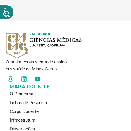
O maior ecossistema de ensino
em saúde de Minas Gerais
I
L
Y
n
i
o
MAPA DO SITE
s
n
u
t
k
t
O Programa
a
e
u
Linhas de Pesquisa
g
d
b
r
i
e
Corpo Docente
a
n
Infraestrutura
m
Dissertações