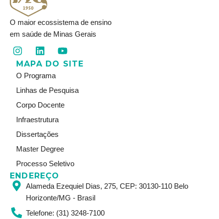
O maior ecossistema de ensino
em saúde de Minas Gerais
I
L
Y
n
i
o
MAPA DO SITE
s
n
u
t
k
t
O Programa
a
e
u
Linhas de Pesquisa
g
d
b
r
i
e
Corpo Docente
a
n
Infraestrutura
m
Dissertações
Master Degree
Processo Seletivo
ENDEREÇO
Alameda Ezequiel Dias, 275, CEP: 30130-110 Belo
Horizonte/MG - Brasil
Telefone: (31) 3248-7100