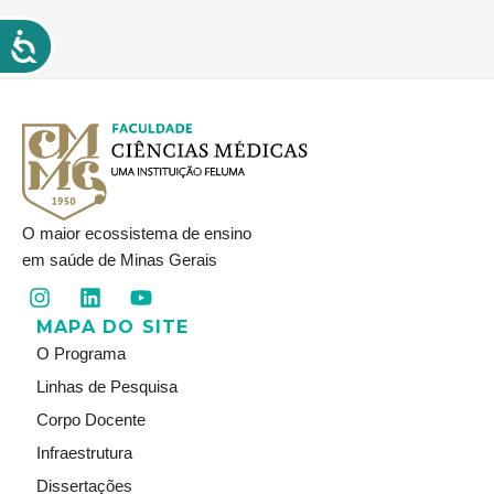
O maior ecossistema de ensino
em saúde de Minas Gerais
I
L
Y
n
i
o
MAPA DO SITE
s
n
u
t
k
t
O Programa
a
e
u
Linhas de Pesquisa
g
d
b
r
i
e
Corpo Docente
a
n
Infraestrutura
m
Dissertações