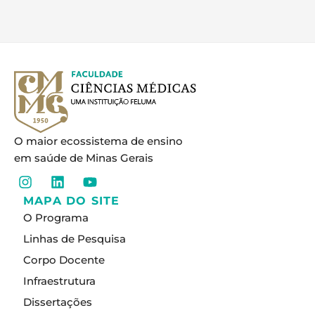
O maior ecossistema de ensino
em saúde de Minas Gerais
I
L
Y
n
i
o
MAPA DO SITE
s
n
u
O Programa
t
k
t
a
e
u
Linhas de Pesquisa
g
d
b
Corpo Docente
r
i
e
a
n
Infraestrutura
m
Dissertações