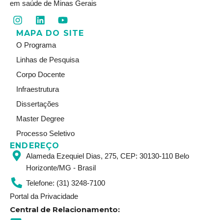
em saúde de Minas Gerais
I
L
Y
n
i
o
MAPA DO SITE
s
n
u
t
k
t
O Programa
a
e
u
Linhas de Pesquisa
g
d
b
r
i
e
Corpo Docente
a
n
Infraestrutura
m
Dissertações
Master Degree
Processo Seletivo
ENDEREÇO
Alameda Ezequiel Dias, 275, CEP: 30130-110 Belo
Horizonte/MG - Brasil
Telefone: (31) 3248-7100
Portal da Privacidade
Central de Relacionamento: